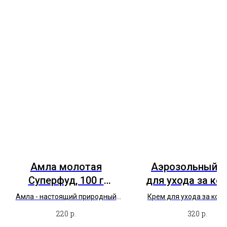
Амла молотая
Аэрозольный к
Суперфуд, 100 г
для ухода за ко
ЗОЛОТО ИНДИИ
Д-Пантенолом, 
Амла - настоящий природный
Крем для ухода за коже
ДОМАШНЯЯ АПТ
антиоксидант и
Пантенолом применяе
220
р.
320
р.
иммуномодулятор, тоник,
качестве экспресс-ухо