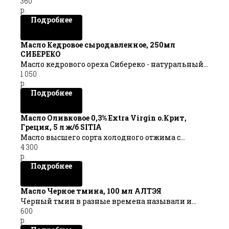
360
нотками эвкалипта и лимонника. Идеально
р.
сочетается с бобовыми, рыбой, мясом, овощами,
Подробнее
рисом и птицей. Кардамон используют в
маринадах, соусах и напитках.
Масло Кедровое сыродавленное, 250мл
СИБЕРЕКО
Масло кедрового ореха Сибереко - натуральный
1 050
продукт высшего качества.
р.
Практичный объём упаковки позволит удобно
Подробнее
разместить масло на полочке и наслаждаться
вкусом и пользой кедрового масла всей семьёй
ещё дольше!
Масло Оливковое 0,3% Extra Virgin о.Крит,
Греция, 5 л ж/б SITIA
Объем, 250мл
Масло высшего сорта холодного отжима с
4 300
низкой степенью кислотности. Идеально
р.
подходит для салатов и закусок
Подробнее
Оливковое масло Sitia 03 обладает очень низкой
кислотностью - менее 0.39%.
Объем 5 л
Масло Черное тмина, 100 мл АЛТЭЯ
Черный тмин в разные времена называли и
600
«золотом фараонов», и «семенем благословения»
р.
в благодарность за его способности повышать