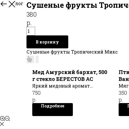
Сушеные фрукты Тропич
В каталог
380
р.
В корзину
Сушеные фрукты Тропический Микс
Мед Амурский бархат, 500
Пти
г стекло БЕРЕСТОВ АС
Ван
ТЕ
Яркий медовый аромат
Мяг
750
350
Амурского Бархата
вну
р.
р.
сплетается из множества
вку
Подробнее
цветочных нот, вкус обладает
вку
мягким сливочным нюансом.
рав