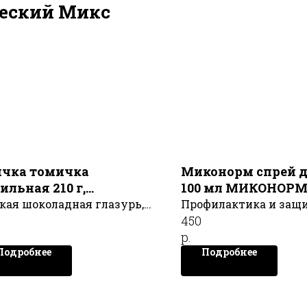
еский Микс
чка томичка
Миконорм спрей д
ильная 210 г,
100 мл МИКОНОР
РРИТОРИЯ ТАЙГИ
кая шоколадная глазурь, а
Профилактика и защи
450
три - нежнейшее суфле со
грибка Спрей для ног,
р.
сом ванили. Конфеты со
МИКОНОРМ
Подробнее
Подробнее
сом ванили, которым нет
ных.