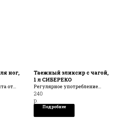
ля ног,
Таежный эликсир с чагой,
М
1 л СИБЕРЕКО
та от
Регулярное употребление
240
 100 мл
Таёжного эликсира с чагой
р.
обеспечит Вам надежную
Подробнее
защиту от недугов и подарит
силы на новые свершения!