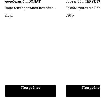
лечебная, 1 л DONAT
сорта, 50 г ТЕРРИТО
ТАЙГИ
Вода минеральная лечебная,
Грибы сушеные Белые
1 л DONAT
сорта, 50 г ТЕРРИТОР
310
р.
530
р.
ТАЙГИ
Подробнее
Подробнее