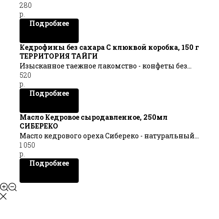
280
АПТЕЧКА
р.
Подробнее
Кедрофины без сахара С клюквой коробка, 150 г
ТЕРРИТОРИЯ ТАЙГИ
Изысканное таежное лакомство - конфеты без
520
сахара Кедрофины c клюквой
р.
Подробнее
Масло Кедровое сыродавленное, 250мл
СИБЕРЕКО
Масло кедрового ореха Сибереко - натуральный
1 050
продукт высшего качества.
р.
Практичный объём упаковки позволит удобно
Подробнее
разместить масло на полочке и наслаждаться
вкусом и пользой кедрового масла всей семьёй
ещё дольше!
Объем, 250мл