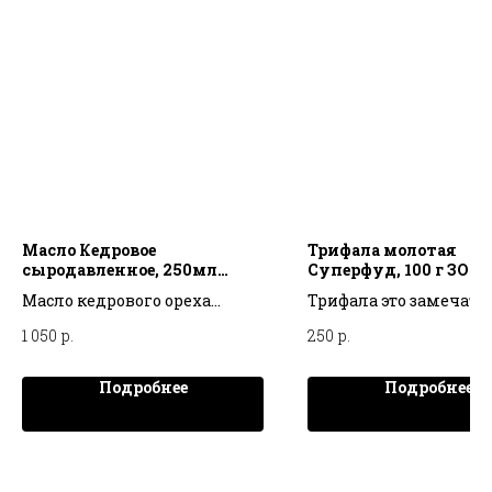
Масло Кедровое
Трифала молотая
сыродавленное, 250мл
Суперфуд, 100 г ЗОЛ
СИБЕРЕКО
ИНДИИ
Масло кедрового ореха
Трифала это замечате
Сибереко - натуральный
аюрведическое средст
1 050
р.
250
р.
продукт высшего качества.
всех недугов
Практичный объём
Подробнее
Подробнее
упаковки позволит удобно
разместить масло на
полочке и наслаждаться
вкусом и пользой кедрового
масла всей семьёй ещё