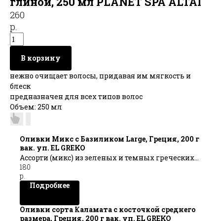
глиной, 250 мл PLANET SPA ALTAI
260
р.
В корзину
нежно очищает волосы, придавая им мягкость и
блеск
предназначен для всех типов волос
Объем: 250 мл
Оливки Микс с Базиликом Large, Греция, 200 г
вак. уп. EL GREKO
Ассорти (микс) из зеленых и темных греческих
180
оливок позволит Вам насладиться
р.
разнообразием вкусов и ароматов, а для
Подробнее
новичков - определиться со своими любимыми
оливками.
Оливки сорта Каламата с косточкой среднего
размера, Греция, 200 г вак. уп. EL GREKO