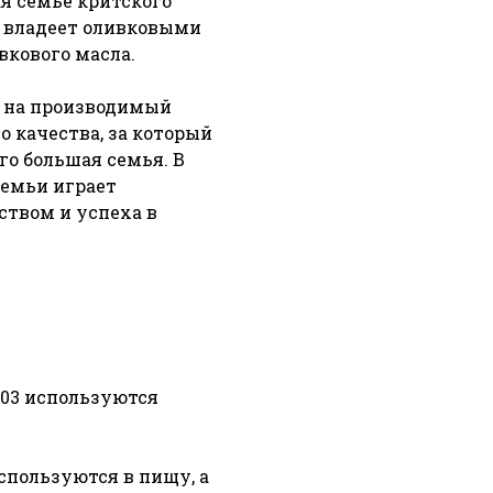
я семье критского
й владеет оливковыми
кового масла.
ю на производимый
о качества, за который
его большая семья. В
семьи играет
твом и успеха в
 03 используются
спользуются в пищу, а