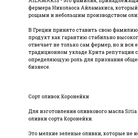
AILAMAKIS - это фамилия, принадлежаща
фермера Николаоса Айламакиса, которы
рощами и небольшим производством олив
В Греции принято ставить свою фамили
продукт как гарантию стабильно высоког
отвечает не только сам фермер, но и вся 
традиционном укладе Крита репутация 
определяющую роль для признания общес
бизнесе.
Сорт оливок Коронейки
Для изготовления оливкового масла Sitia
оливки сорта Коронейки.
Это мелкие зеленые оливки, которые не и