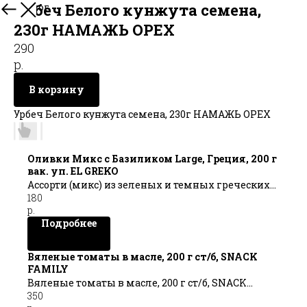
Урбеч Белого кунжута семена,
В каталог
230г НАМАЖЬ ОРЕХ
290
р.
В корзину
Урбеч Белого кунжута семена, 230г НАМАЖЬ ОРЕХ
Оливки Микс с Базиликом Large, Греция, 200 г
вак. уп. EL GREKO
Ассорти (микс) из зеленых и темных греческих
180
оливок позволит Вам насладиться
р.
разнообразием вкусов и ароматов, а для
Подробнее
новичков - определиться со своими любимыми
оливками.
Вяленые томаты в масле, 200 г ст/б, SNACK
FAMILY
Вяленые томаты в масле, 200 г ст/б, SNACK
350
FAMILY