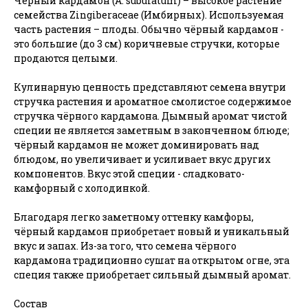
Чёрный кардамон (A. subulatum) – высокое растение
семейства Zingiberaceae (Имбирных). Используемая
часть растения – плоды. Обычно чёрный кардамон -
это большие (до 3 см) коричневые стручки, которые
продаются целыми.
Кулинарную ценность представляют семена внутри
стручка растения и ароматное смолистое содержимое
стручка чёрного кардамона. Дымный аромат чистой
специи не является заметным в законченном блюде;
чёрный кардамон не может доминировать над
блюдом, но увеличивает и усиливает вкус других
компонентов. Вкус этой специи - сладковато-
камфорный с холодинкой.
Благодаря легко заметному оттенку камфоры,
чёрный кардамон приобретает новый и уникальный
вкус и запах. Из-за того, что семена чёрного
кардамона традиционно сушат на открытом огне, эта
специя также приобретает сильный дымный аромат.
Состав