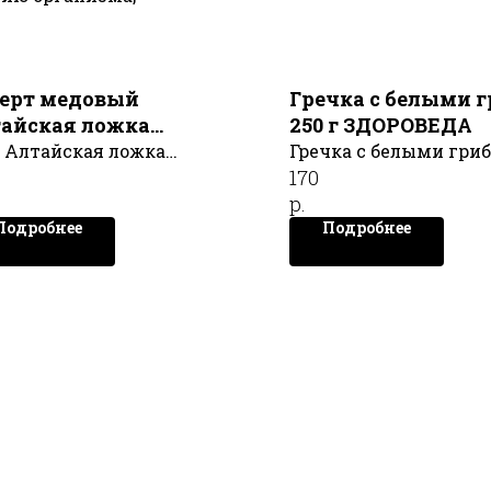
ерт медовый
Гречка с белыми 
айская ложка
250 г ЗДОРОВЕДА
орти, 10 ложек, HONEY
 Алтайская ложка
Гречка с белыми гриб
GIC
170
рти, 10 ложек, HONEY
г ЗДОРОВЕДА
р.
IC
Подробнее
Подробнее