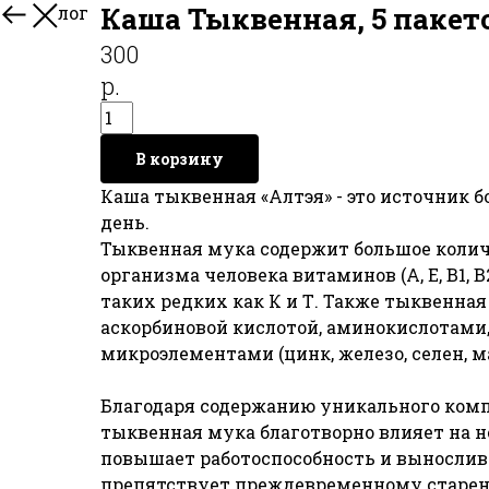
Каша Тыквенная, 5 пакет
В каталог
300
р.
В корзину
Каша тыквенная «Алтэя» - это источник бо
день.
Тыквенная мука содержит большое коли
организма человека витаминов (А, Е, В1, В2,
таких редких как К и Т. Также тыквенная
аскорбиновой кислотой, аминокислотами,
микроэлементами (цинк, железо, селен, м
Благодаря содержанию уникального ком
тыквенная мука благотворно влияет на 
повышает работоспособность и выносливо
препятствует преждевременному старен