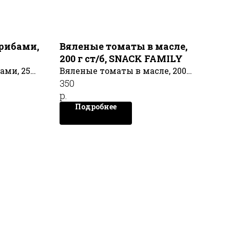
грибами,
Вяленые томаты в масле,
200 г ст/б, SNACK FAMILY
ами, 250
Вяленые томаты в масле, 200 г
350
ст/б, SNACK FAMILY
р.
Подробнее