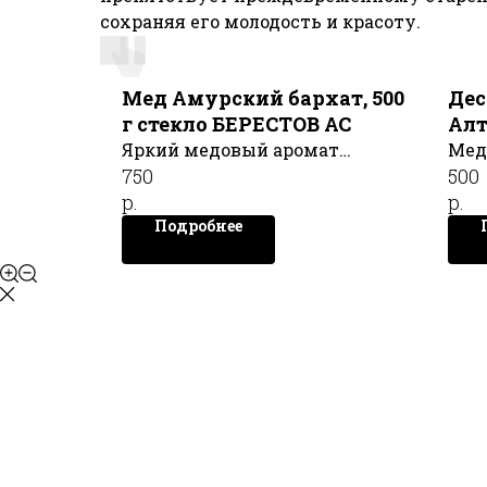
сохраняя его молодость и красоту.
Мед Амурский бархат, 500
Дес
г стекло БЕРЕСТОВ АС
Алт
Асс
Яркий медовый аромат
Мед
750
MA
500
Амурского Бархата
Ассо
р.
р.
сплетается из множества
MAG
Подробнее
цветочных нот, вкус обладает
мягким сливочным нюансом.