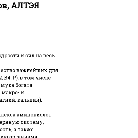
ов, АЛТЭЯ
дрости и сил на весь
чество важнейших для
 В4, Р), в том числе
 мука богата
 макро- и
агний, кальций).
плекса аминокислот
нервную систему,
сть, а также
ию организма,