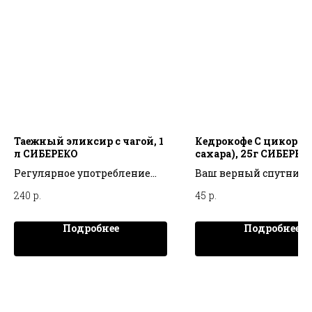
Таежный эликсир с чагой, 1
Кедрокофе С цикорием
л СИБЕРЕКО
сахара), 25г СИБЕРЕК
Регулярное употребление
Ваш верный спутник
Таёжного эликсира с чагой
ранним утром на ка
240
р.
45
р.
обеспечит Вам надежную
день - крепкий кедрок
защиту от недугов и подарит
цикорием
Подробнее
Подробнее
силы на новые свершения!