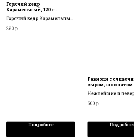
Горячий кедр
Карамельный, 120 г
ТЕРРИТОРИЯ ТАЙГИ
Горячий кедр Карамельный,
120 г ТЕРРИТОРИЯ ТАЙГИ
280
р.
Равиоли с сливочны
сыром, шпинатом и
пармезаном, 400 г R
Нежнейшие и неверо
вкусные равиоли со
500
р.
сливочным сыром,
шпинатом и пармеза
Подробнее
Подробнее