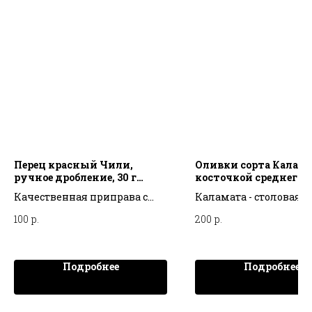
Перец красный Чили,
Оливки сорта Калама
ручное дробление, 30 г
косточкой среднего
ЗОЛОТО ИНДИИ
размера, Греция, 200 г
Качественная приправа с
Каламата - столовая 
уп. EL GREKO
насыщенным жгучим
№1 в Греции.
100
р.
200
р.
вкусом, полезная для
здоровья: обладает
выраженными
Подробнее
Подробнее
противопаразитарными и
антисептическими
свойствами, укрепляет