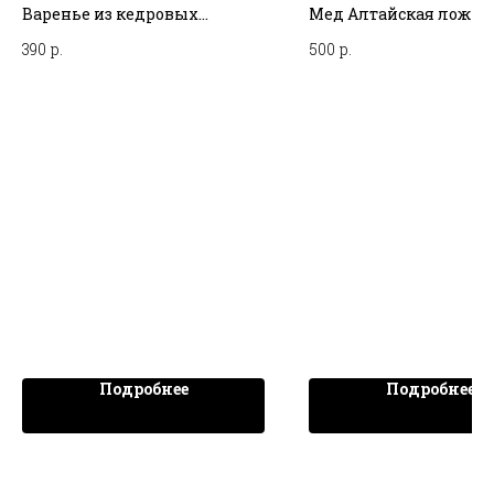
HONEY MAGIC
Варенье из кедровых
Мед Алтайская ложка
шишек, 350 мл СИБЕРЕКО
Ассорти, 10 ложек, HO
390
р.
500
р.
MAGIC
Подробнее
Подробнее