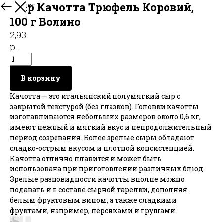
Сыр Качотта Трюфель Коровий,
В каталог
100 г Волино
2,93
р.
В корзину
Качотта — это итальянский полумягкий сыр с
закрытой текстурой (без глазков). Головки качотты
изготавливаются небольших размеров около 0,6 кг,
имеют нежный и мягкий вкус и непродолжительный
период созревания. Более зрелые сыры обладают
сладко-острым вкусом и плотной консистенцией.
Качотта отлично плавится и может быть
использована при приготовлении различных блюд.
Зрелые разновидности качотты вполне можно
подавать и в составе сырной тарелки, дополняя
белым фруктовым вином, а также сладкими
фруктами, например, персиками и грушами.