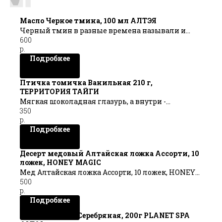
Масло Черное тмина, 100 мл АЛТЭЯ
Черный тмин в разные времена называли и
600
«золотом фараонов», и «семенем благословения»
р.
в благодарность за его способности повышать
Подробнее
иммунитет, улучшать обмен веществ и
благотворно влиять на процессы пищеварения.
Птичка томичка Ванильная 210 г,
ТЕРРИТОРИЯ ТАЙГИ
Объем: 100 мл
Мягкая шоколадная глазурь, а внутри -
350
нежнейшее суфле со вкусом ванили. Конфеты со
р.
вкусом ванили, которым нет равных.
Подробнее
Десерт медовый Алтайская ложка Ассорти, 10
ложек, HONEY MAGIC
Мед Алтайская ложка Ассорти, 10 ложек, HONEY
500
MAGIC
р.
Подробнее
Глина голубая Серебряная, 200г PLANET SPA