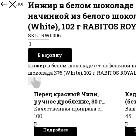
Инжир в белом шоколаде
В каталог
начинкой из белого шоко
(White), 102 г RABITOS RO
SKU:
RW0006
В корзину
Инжир в белом шоколаде с трюфельной н
шоколада №6 (White), 102 г RABITOS ROYA
Перец красный Чили,
Кед
ручное дробление, 30 г
(бе
ЗОЛОТО ИНДИИ
Качественная приправа с
Ваш
100
45
насыщенным жгучим
утр
р.
р.
вкусом, полезная для
кре
Подробнее
здоровья: обладает
цик