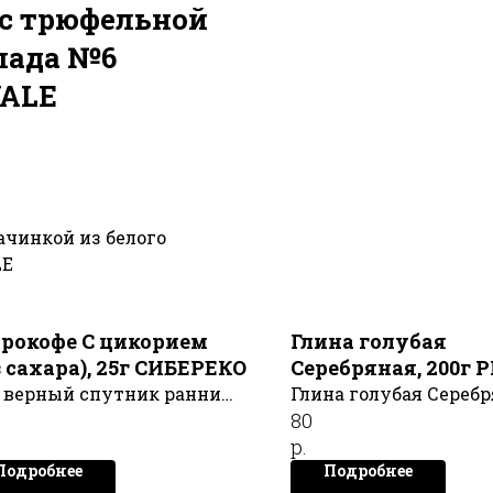
 с трюфельной
лада №6
YALE
ачинкой из белого
LE
рокофе С цикорием
Глина голубая
з сахара), 25г СИБЕРЕКО
Серебряная, 200г 
SPA ALTAI
 верный спутник ранним
Глина голубая Серебр
80
ом на каждый день -
200г PLANET SPA ALT
р.
пкий кедрокофе с
Подробнее
Подробнее
орием