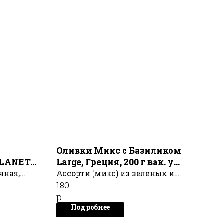
Оливки Микс с Базиликом
PLANET
Large, Греция, 200 г вак. уп.
EL GREKO
яная,
Ассорти (микс) из зеленых и
180
AI
темных греческих оливок
р.
позволит Вам насладиться
Подробнее
разнообразием вкусов и