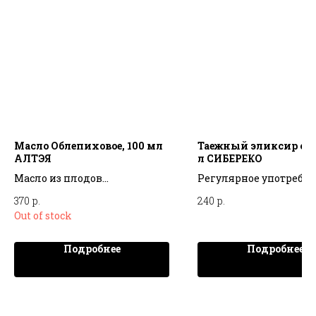
Масло Облепиховое, 100 мл
Таежный эликсир с ча
АЛТЭЯ
л СИБЕРЕКО
Масло из плодов
Регулярное употребл
легендарной алтайской
Таёжного эликсира с 
370
р.
240
р.
облепихи – один из самых
обеспечит Вам надеж
Out of stock
популярных продуктов, как
защиту от недугов и 
в России, так и за ее
силы на новые сверш
Подробнее
Подробнее
пределами. Во всем мире
облепиховое масло ценится
за свои ранозаживляющие
свойства, способность
благотворно влиять на