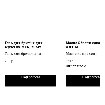
Гель для бритья для
Масло Облепиховое, 
мужчин MEN, 75 мл
АЛТЭЯ
СИЛАПАНТ
Гель для бритья для
Масло из плодов
мужчин MEN, 75 мл
легендарной алтайск
250
р.
370
р.
СИЛАПАНТ
облепихи – один из с
Out of stock
популярных продуктов
в России, так и за ее
Подробнее
Подробнее
пределами. Во всем м
облепиховое масло це
за свои ранозаживля
свойства, способность
благотворно влиять н
работу ЖКТ, снимать