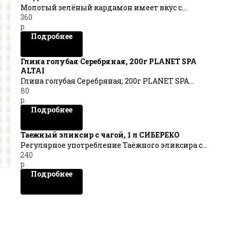
Молотый зелёный кардамон имеет вкус с
360
нотками эвкалипта и лимонника. Идеально
р.
сочетается с бобовыми, рыбой, мясом, овощами,
Подробнее
рисом и птицей. Кардамон используют в
маринадах, соусах и напитках.
Глина голубая Серебряная, 200г PLANET SPA
ALTAI
Глина голубая Серебряная, 200г PLANET SPA
80
ALTAI
р.
Подробнее
Таежный эликсир с чагой, 1 л СИБЕРЕКО
Регулярное употребление Таёжного эликсира с
240
чагой обеспечит Вам надежную защиту от
р.
недугов и подарит силы на новые свершения!
Подробнее