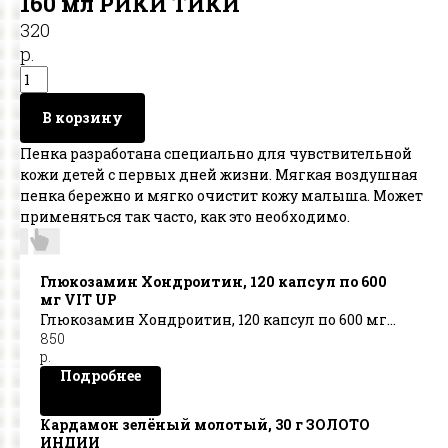
160 мл РИКИ ТИКИ
320
р.
В корзину
Пенка разработана специально для чувствительной
кожи детей с первых дней жизни. Мягкая воздушная
пенка бережно и мягко очистит кожу малыша. Может
применяться так часто, как это необходимо.
Глюкозамин Хондроитин, 120 капсул по 600
мг VIT UP
Глюкозамин Хондроитин, 120 капсул по 600 мг
850
VIT UP
р.
Подробнее
Кардамон зелёный молотый, 30 г ЗОЛОТО
ИНДИИ