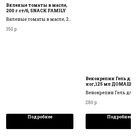
Вяленые томаты в масле,
200 г ст/б, SNACK FAMILY
Вяленые томаты в масле, 200
г ст/б, SNACK FAMILY
350
р.
Венокрепин Гель для
ног,125 мл ДОМАШН
АПТЕЧКА
Венокрепин Гель для н
мл ДОМАШНЯЯ АПТЕ
280
р.
Подробнее
Подробнее