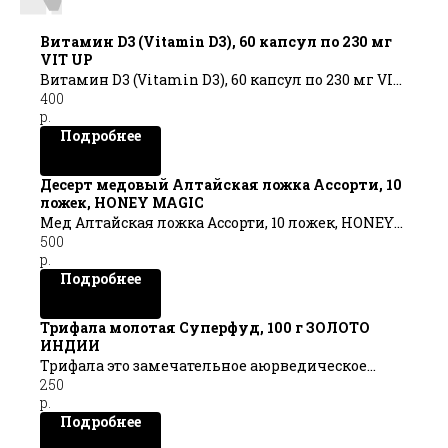
Витамин D3 (Vitamin D3), 60 капсул по 230 мг
VIT UP
Витамин D3 (Vitamin D3), 60 капсул по 230 мг VIT
400
UP
р.
Подробнее
Десерт медовый Алтайская ложка Ассорти, 10
ложек, HONEY MAGIC
Мед Алтайская ложка Ассорти, 10 ложек, HONEY
500
MAGIC
р.
Подробнее
Трифала молотая Суперфуд, 100 г ЗОЛОТО
ИНДИИ
Трифала это замечательное аюрведическое
250
средство от всех недугов
р.
Подробнее