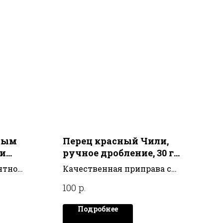
ным
Перец красный Чили,
 и
ручное дробление, 30 г
 RUTESTO
ЗОЛОТО ИНДИИ
ятно
Качественная приправа с
насыщенным жгучим вкусом,
р.
100
шпинатом
полезная для здоровья:
обладает выраженными
Подробнее
противопаразитарными и