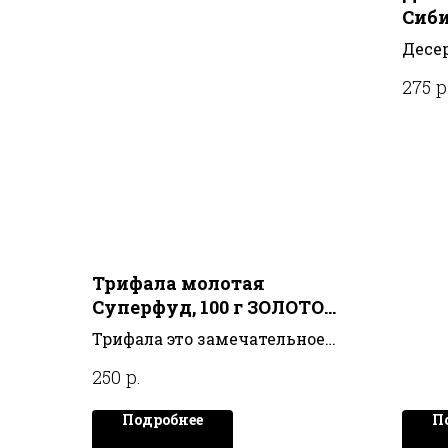
Сиби
шиш
Десе
МИР
мед и
р
275
МУС
Трифала молотая
Суперфуд, 100 г ЗОЛОТО
ИНДИИ
Трифала это замечательное
аюрведическое средство от
р.
250
всех недугов
Подробнее
П